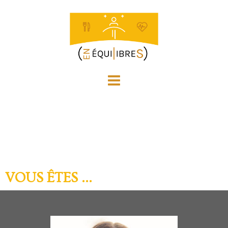
VOUS ÊTES ...