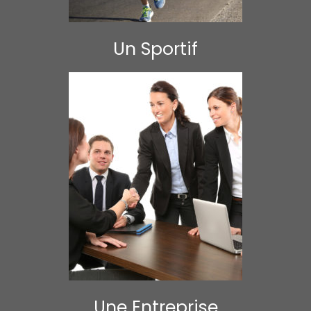
Un Sportif
Une Entreprise